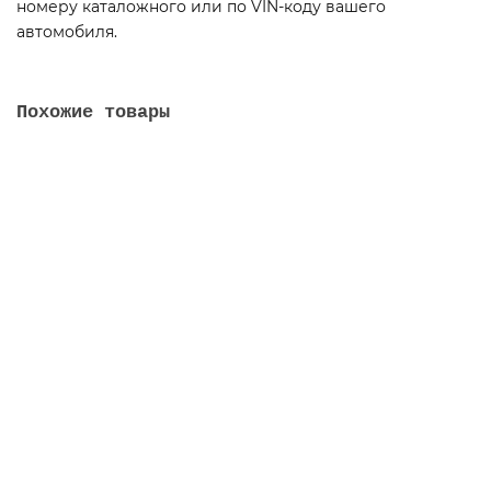
номеру каталожного или по VIN-коду вашего
автомобиля.
Похожие товары
54115-1201010-01 Глушитель выхлопа
54115-1201010-01
В наличии
заказать
740.30-1003014 Головка цилиндра с втулками