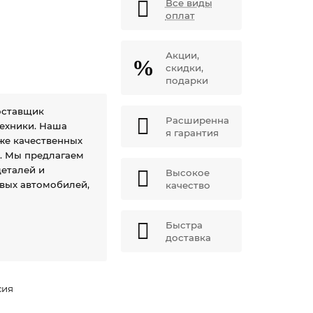
Все виды
оплат
Акции,
скидки,
подарки
оставщик
Расширенна
техники. Наша
я гарантия
же качественных
й. Мы предлагаем
еталей и
Высокое
овых автомобилей,
качество
Быстра
доставка
сия