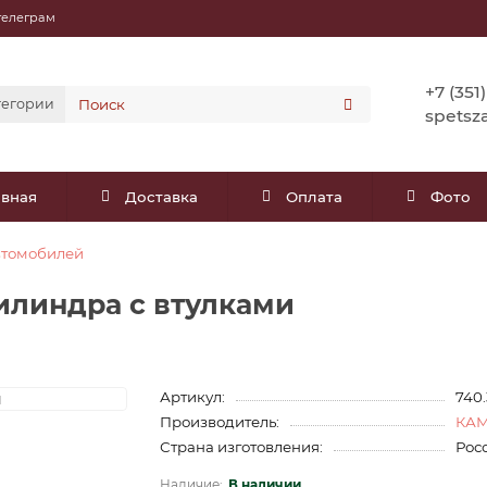
телеграм
+7 (351
тегории
spetsz
авная
Доставка
Оплата
Фото
автомобилей
цилиндра с втулками
Артикул:
740
Производитель:
КА
Страна изготовления:
Рос
В наличии