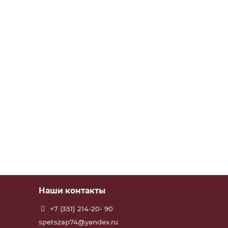
Наши контакты
+7 (351) 214-20- 90
spetszap74@yandex.ru