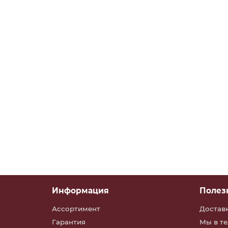
заказать
43118-8403020-30 Задняя часть перед.крыла п
43118-8403020-30
В наличии
заказать
Информация
Полез
Ассортимент
Достав
Гарантия
Мы в т