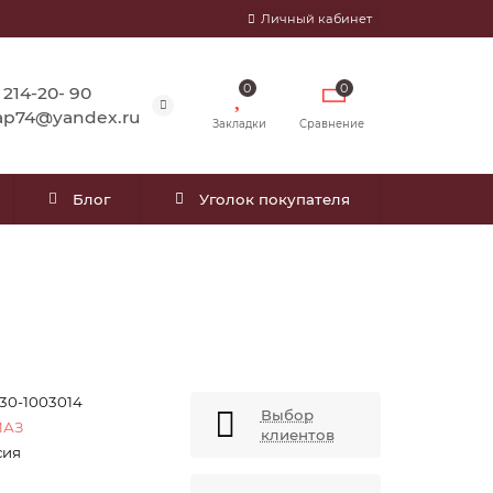
Личный кабинет
0
0
) 214-20- 90
ap74@yandex.ru
Закладки
Сравнение
Блог
Уголок покупателя
.30-1003014
Выбор
МАЗ
клиентов
сия