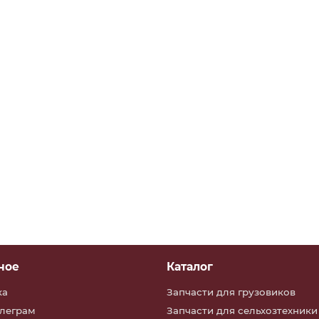
рав.
ное
Каталог
ка
Запчасти для грузовиков
елеграм
Запчасти для сельхозтехники