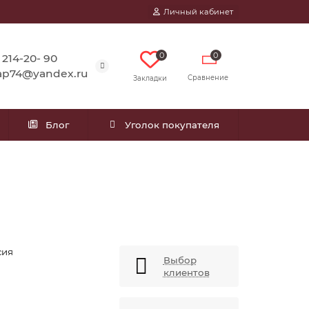
Личный кабинет
0
0
) 214-20- 90
ap74@yandex.ru
Сравнение
Закладки
Блог
Уголок покупателя
сия
Выбор
клиентов