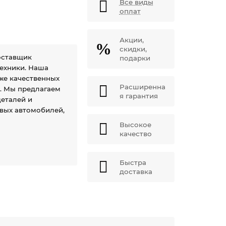
Все виды
оплат
Акции,
скидки,
оставщик
подарки
техники. Наша
же качественных
Расширенна
й. Мы предлагаем
я гарантия
еталей и
овых автомобилей,
Высокое
качество
Быстра
доставка