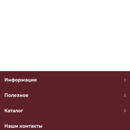
Вал редуктора для грейдера з/м ДЗ-122 122А.04.05.002
122А.04.05.002
В наличии
заказать
Информация
Полезное
Каталог
Наши контакты