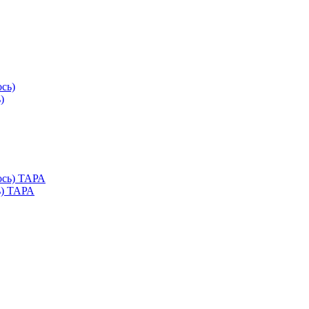
)
ь) ТАРА