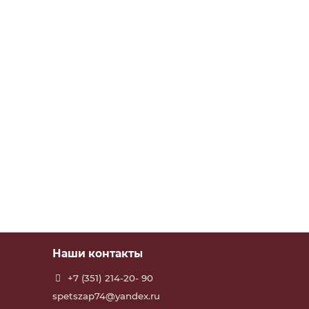
Наши контакты
+7 (351) 214-20- 90
spetszap74@yandex.ru