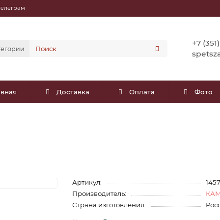
телеграм
+7 (351
тегории
spetsz
авная
Доставка
Оплата
Фото
Артикул:
145
Производитель:
КА
Страна изготовления:
Рос