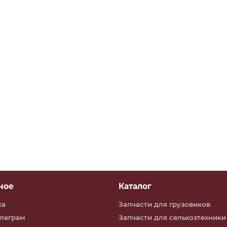
иодный КамАЗ,МАЗ
ное
Каталог
ка
Запчасти для грузовиков
елеграм
Запчасти для сельхозтехники