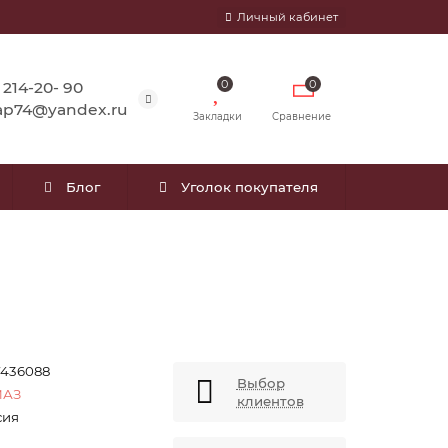
Личный кабинет
0
0
) 214-20- 90
ap74@yandex.ru
Закладки
Сравнение
Блог
Уголок покупателя
7436088
Выбор
МАЗ
клиентов
сия