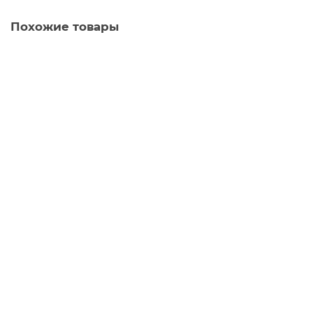
Похожие товары
HК455220 Подшипник НК455220
НК455220
В наличии
заказать
Новинка
740.1005184-01 Полукольцо верхнее подшипника
740.1005184-01
В наличии