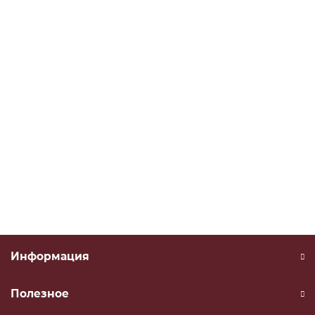
заказать
740.70-1104363 Прокладка 8х13х1,5
740.70-1104363
В наличии
заказать
Информация
Полезное