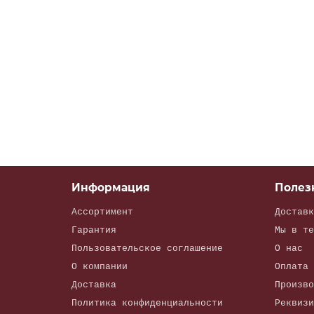
740.70-1029115 Шестерня ведущая
740.70-1029115
В наличии
заказать
Информация
Полез
Ассортимент
Доставк
Гарантия
Мы в те
Пользовательское соглашение
О нас
О компании
Оплата
Доставка
Произво
Политика конфиденциальности
Реквизи