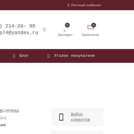
Личный кабинет
0
0
) 214-20- 90
p74@yandex.ru
Закладки
Сравнение
Блог
Уголок покупателя
51-1117010
Выбор
МАЗ
клиентов
сия