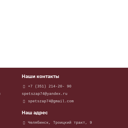
Наши контакты
+7 (351) 214-20- 90
и
spetszap74@yandex.ru
spetszap74@gmail.com
Наш адрес
Челябинск, Троицкий тракт, 9