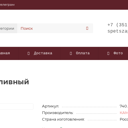
телеграм
+7 (351
тегории
spetsza
авная
Доставка
Оплата
Фото
опливный
Артикул:
740.
Производитель:
КА
Страна изготовления:
Рос