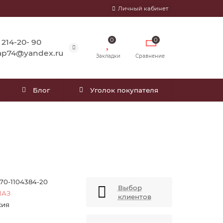
Личный кабинет
0
0
) 214-20- 90
ap74@yandex.ru
Закладки
Сравнение
Блог
Уголок покупателя
.70-1104384-20
Выбор
МАЗ
клиентов
сия