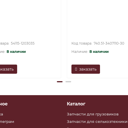
54115-1203035
740.51-3407110-30
В наличии
В наличии
аказать
заказать
ное
Каталог
ка
Запчасти для грузовиков
елеграм
Запчасти для сельхозтехники