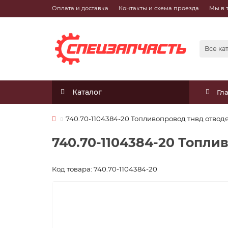
Оплата и доставка
Контакты и схема проезда
Мы в 
Все ка
Каталог
Гл
740.70-1104384-20 Топливопровод тнвд отво
740.70-1104384-20 Топл
Код товара: 740.70-1104384-20