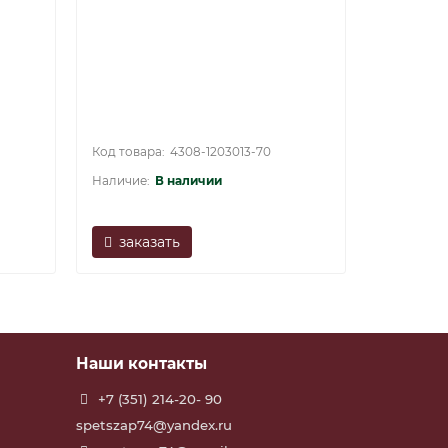
54115-12
4308-1203013-70
В наличии
заказать
заказ
Наши контакты
+7 (351) 214-20- 90
spetszap74@yandex.ru