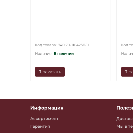
740.70-1104256-11
В наличии
заказать
з
Информация
Полез
Ассортимент
Достав
Гарантия
Мы в т