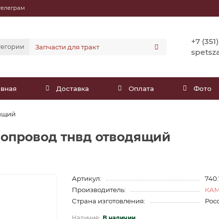
телеграм
+7 (351
тегории
spetsz
авная
Доставка
Оплата
Фото
дящий
ивопровод тнвд отводящий
Артикул:
740
Производитель:
КА
Страна изготовления:
Рос
В наличии