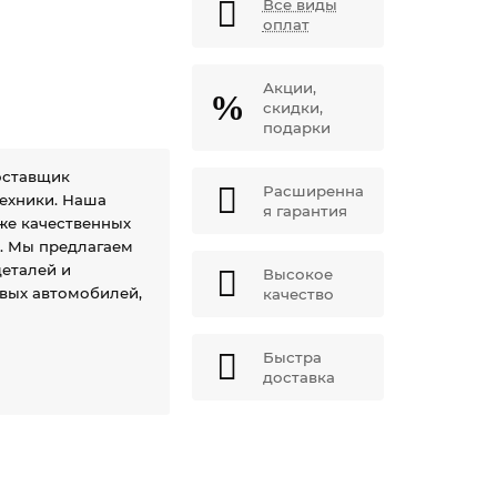
Все виды
оплат
Акции,
скидки,
подарки
оставщик
Расширенна
техники. Наша
я гарантия
же качественных
й. Мы предлагаем
еталей и
Высокое
овых автомобилей,
качество
Быстра
доставка