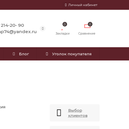
Личный кабинет
0
0
) 214-20- 90
ap74@yandex.ru
Закладки
Сравнение
Блог
Уголок покупателя
сия
Выбор
клиентов