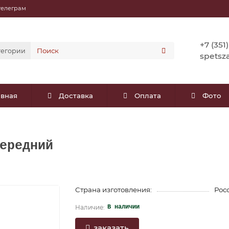
телеграм
+7 (351
тегории
spetsz
авная
Доставка
Оплата
Фото
ередний
Страна изготовления:
Рос
В наличии
заказать