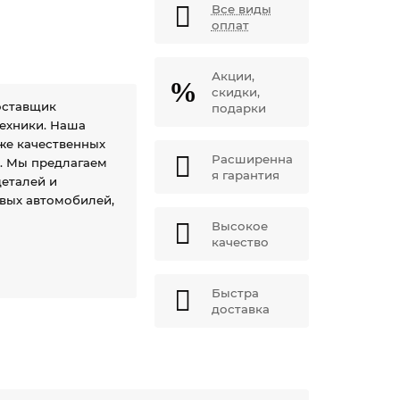
Все виды
оплат
Акции,
скидки,
оставщик
подарки
техники. Наша
же качественных
Расширенна
й. Мы предлагаем
я гарантия
еталей и
овых автомобилей,
Высокое
качество
Быстра
доставка