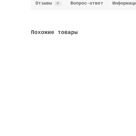
Отзывы
Вопрос-ответ
Информац
0
Похожие товары
Вал МТЗ 240-1006015 распределительный
240-1006015
В наличии
заказать