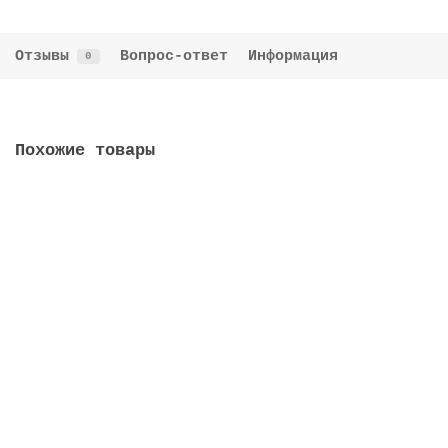
Отзывы
Вопрос-ответ
Информация
0
Похожие товары
Бачок МТЗ-3022 822-3503090 главного тормозного
цилиндра
822-3503090
В наличии
заказать